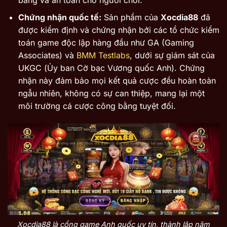
Chứng nhận quốc tế:
Sản phẩm của
Xocdia88
đã
được kiểm định và chứng nhận bởi các tổ chức kiểm
toán game độc lập hàng đầu như GA (Gaming
Associates) và
BMM Testlabs
, dưới sự giám sát của
UKGC (Ủy ban Cờ bạc Vương quốc Anh). Chứng
nhận này đảm bảo mọi kết quả cược đều hoàn toàn
ngẫu nhiên, không có sự can thiệp, mang lại một
môi trường cá cược công bằng tuyệt đối.
Xocdia88 là cổng game Anh quốc uy tín, thành lập năm