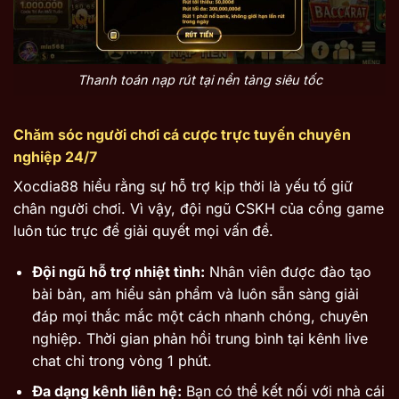
Thanh toán nạp rút tại nền tảng siêu tốc
Chăm sóc người chơi cá cược trực tuyến chuyên
nghiệp 24/7
Xocdia88 hiểu rằng sự hỗ trợ kịp thời là yếu tố giữ
chân người chơi. Vì vậy, đội ngũ CSKH của cổng game
luôn túc trực để giải quyết mọi vấn đề.
Đội ngũ hỗ trợ nhiệt tình:
Nhân viên được đào tạo
bài bản, am hiểu sản phẩm và luôn sẵn sàng giải
đáp mọi thắc mắc một cách nhanh chóng, chuyên
nghiệp. Thời gian phản hồi trung bình tại kênh live
chat chỉ trong vòng 1 phút.
Đa dạng kênh liên hệ:
Bạn có thể kết nối với nhà cái