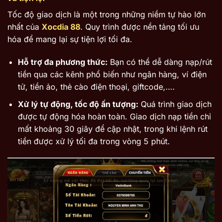
Tốc độ giao dịch là một trong những niềm tự hào lớn
nhất của
Xocdia 88
. Quy trình được nền tảng tối ưu
hóa để mang lại sự tiện lợi tối đa.
Hỗ trợ đa phương thức:
Bạn có thể dễ dàng nạp/rút
tiền qua các kênh phổ biến như ngân hàng, ví điện
tử, tiền ảo, thẻ cào điện thoại, giftcode,….
Xử lý tự động, tốc độ ấn tượng:
Quá trình giao dịch
được tự động hóa hoàn toàn. Giao dịch nạp tiền chỉ
mất khoảng 30 giây để cập nhật, trong khi lệnh rút
tiền được xử lý tối đa trong vòng 5 phút.