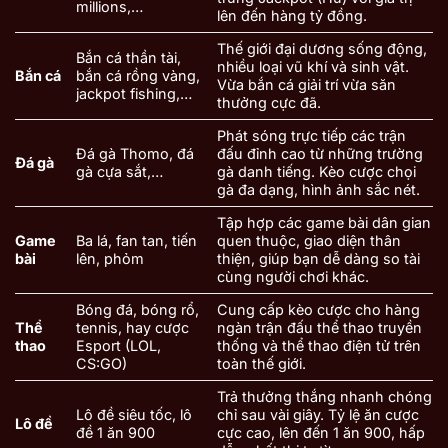
millions,…
lên đến hàng tỷ đồng.
Thế giới đại dương sống động,
Bắn cá thần tài,
nhiều loại vũ khí và sinh vật.
Bắn cá
bắn cá rồng vàng,
Vừa bắn cá giải trí vừa săn
jackpot fishing,…
thưởng cực đã.
Phát sóng trực tiếp các trận
Đá gà Thomo, đá
đấu đỉnh cao từ những trường
Đá gà
gà cựa sắt,…
gà danh tiếng. Kèo cược chọi
gà đa dạng, hình ảnh sắc nét.
Tập hợp các game bài dân gian
Game
Ba lá, fan tan, tiến
quen thuộc, giao diện thân
bài
lên, phỏm
thiện, giúp bạn dễ dàng so tài
cùng người chơi khác.
Bóng đá, bóng rổ,
Cung cấp kèo cược cho hàng
Thể
tennis, hay cược
ngàn trận đấu thể thao truyền
thao
Esport (LOL,
thống và thể thao điện tử trên
CS:GO)
toàn thế giới.
Trả thưởng thắng nhanh chóng
Lô đề siêu tốc, lô
chỉ sau vài giây. Tỷ lệ ăn cược
Lô đề
đề 1 ăn 900
cực cao, lên đến 1 ăn 900, hấp