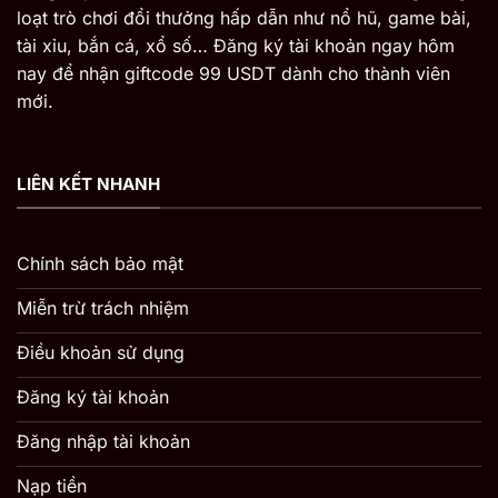
loạt trò chơi đổi thưởng hấp dẫn như nổ hũ, game bài,
tài xỉu, bắn cá, xổ số… Đăng ký tài khoản ngay hôm
nay để nhận giftcode 99 USDT dành cho thành viên
mới.
LIÊN KẾT NHANH
Chính sách bảo mật
Miễn trừ trách nhiệm
Điều khoản sử dụng
Đăng ký tài khoản
Đăng nhập tài khoản
Nạp tiền